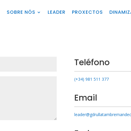
O
SOBRE NÓS
LEADER
PROXECTOS
DINAMI
Teléfono
(+34) 981 511 377
Email
leader@gdrullatambremandeo