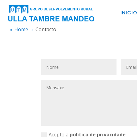
INICI
Home
Contacto
9
5
Acepto a
política de privacidade