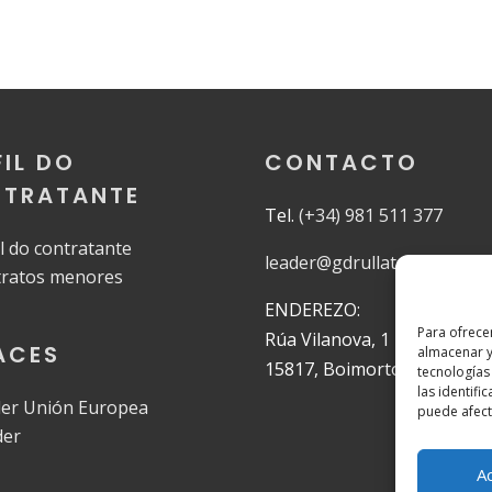
FIL DO
CONTACTO
TRATANTE
Tel.
(+34) 981 511 377
il do contratante
leader@gdrullatambremand
ratos menores
ENDEREZO:
Para ofrece
Rúa Vilanova, 1
ACES
almacenar y
15817, Boimorto, A Coruña
tecnologías
las identifi
er Unión Europea
puede afecta
der
A