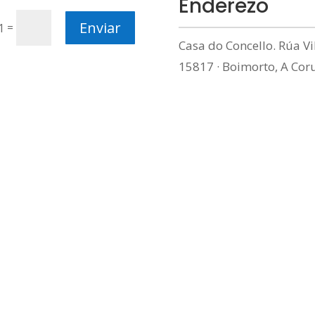
Enderezo
Enviar
=
1
Casa do Concello. Rúa Vi
15817 · Boimorto, A Cor