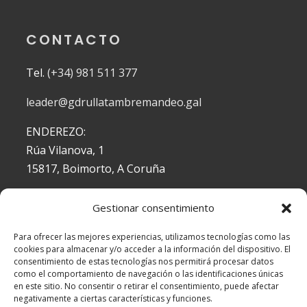
CONTACTO
Tel.
(+34) 981 511 377
leader@gdrullatambremandeo.gal
ENDEREZO:
Rúa Vilanova, 1
15817, Boimorto, A Coruña
Gestionar consentimiento
DOCUMENTACIÓN
Para ofrecer las mejores experiencias, utilizamos tecnologías como las
cookies para almacenar y/o acceder a la información del dispositivo. El
Aviso Legal
consentimiento de estas tecnologías nos permitirá procesar datos
Política de Cookies
como el comportamiento de navegación o las identificaciones únicas
en este sitio. No consentir o retirar el consentimiento, puede afectar
Política de Privacidad
negativamente a ciertas características y funciones.