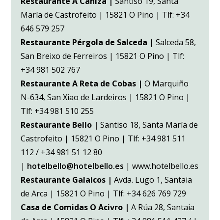
Restaurante A Cañiza |
Santiso 19, Santa
María de Castrofeito | 15821 O Pino | Tlf: +34
646 579 257
Restaurante Pérgola de Salceda |
Salceda 58,
San Breixo de Ferreiros | 15821 O Pino | Tlf:
+34 981 502 767
Restaurante A Reta de Cobas |
O Marquiño
N-634, San Xiao de Lardeiros | 15821 O Pino |
Tlf: +34 981 510 255
Restaurante Bello |
Santiso 18, Santa María de
Castrofeito | 15821 O Pino | Tlf: +34 981 511
112 / +34 981 51 12 80
|
hotelbello@hotelbello.es
| www.hotelbello.es
Restaurante Galaicos |
Avda. Lugo 1, Santaia
de Arca | 15821 O Pino | Tlf: +34 626 769 729
Casa de Comidas O Acivro |
A Rúa 28, Santaia