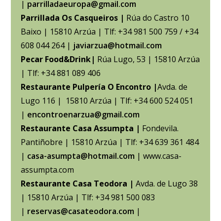
|
parrilladaeuropa@gmail.com
Parrillada Os Casqueiros |
Rúa do Castro 10
Baixo | 15810 Arzúa | Tlf: +34 981 500 759 / +34
608 044 264 |
javiarzua@hotmail.com
Pecar Food&Drink
|
Rúa Lugo, 53 | 15810 Arzúa
| Tlf: +34 881 089 406
Restaurante Pulpería O Encontro |
Avda. de
Lugo 116 | 15810 Arzúa | Tlf: +34 600 524 051
|
encontroenarzua@gmail.com
Restaurante Casa Assumpta |
Fondevila.
Pantiñobre | 15810 Arzúa | Tlf: +34 639 361 484
|
casa-asumpta@hotmail.com
| www.casa-
assumpta.com
Restaurante Casa Teodora |
Avda. de Lugo 38
| 15810 Arzúa | Tlf: +34 981 500 083
|
reservas@casateodora.com
|