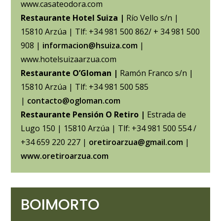
www.casateodora.com
Restaurante Hotel Suiza |
Río Vello s/n |
15810 Arzúa | Tlf: +34 981 500 862/ + 34 981 500
908 |
informacion@hsuiza.com
|
www.hotelsuizaarzua.com
Restaurante O’Gloman |
Ramón Franco s/n |
15810 Arzúa | Tlf: +34 981 500 585
|
contacto@ogloman.com
Restaurante Pensión O Retiro |
Estrada de
Lugo 150 | 15810 Arzúa | Tlf: +34 981 500 554 /
+34 659 220 227 |
oretiroarzua@gmail.com
|
www.oretiroarzua.com
BOIMORTO