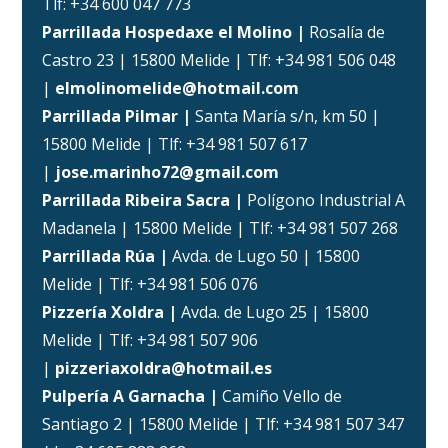
Tlf: +34 600 047 773
Parrillada Hospedaxe el Molino |
Rosalía de
Castro 23 | 15800 Melide | Tlf: +34 981 506 048
|
elmolinomelide@hotmail.com
Parrillada Pilmar |
Santa María s/n, km 50 |
15800 Melide | Tlf: +34 981 507 617
|
jose.marinho72@gmail.com
Parrillada Ribeira Sacra |
Polígono Industrial A
Madanela | 15800 Melide | Tlf: +34 981 507 268
Parrillada Rúa |
Avda. de Lugo 50 | 15800
Melide | Tlf: +34 981 506 076
Pizzería Xoldra |
Avda. de Lugo 25 | 15800
Melide | Tlf: +34 981 507 906
|
pizzeriaxoldra@hotmail.es
Pulpería A Garnacha |
Camiño Vello de
Santiago 2 | 15800 Melide | Tlf: +34 981 507 347