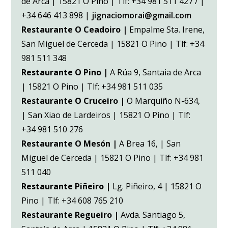
de Arca | 15821 O Pino | Tlf: +34 981 511 427 / |
+34 646 413 898 |
jignaciomorai@gmail.com
Restaurante O Ceadoiro |
Empalme Sta. Irene,
San Miguel de Cerceda | 15821 O Pino | Tlf: +34
981 511 348
Restaurante O Pino |
A Rúa 9, Santaia de Arca
| 15821 O Pino | Tlf: +34 981 511 035
Restaurante O Cruceiro |
O Marquiño N-634,
| San Xiao de Lardeiros | 15821 O Pino | Tlf:
+34 981 510 276
Restaurante O Mesón |
A Brea 16, | San
Miguel de Cerceda | 15821 O Pino | Tlf: +34 981
511 040
Restaurante Piñeiro |
Lg. Piñeiro, 4 | 15821 O
Pino | Tlf: +34 608 765 210
Restaurante Regueiro |
Avda. Santiago 5,