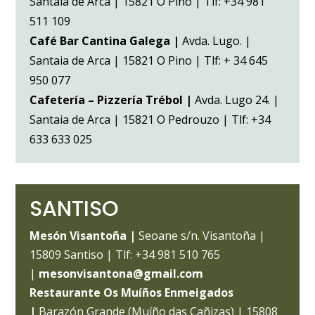
Santaia de Arca | 15821 O Pino | Tlf: +34 981
511 109
Café Bar Cantina Galega |
Avda. Lugo. |
Santaia de Arca | 15821 O Pino | Tlf: + 34 645
950 077
Cafetería – Pizzería Trébol |
Avda. Lugo 24. |
Santaia de Arca | 15821 O Pedrouzo | Tlf: +34
633 633 025
SANTISO
Mesón Visantoña |
Seoane s/n. Visantoña |
15809 Santiso | Tlf: +34 981 510 765
|
mesonvisantona@gmail.com
Restaurante Os Muíños Enmeigados
|
Barazón Grande (Muíño das Cañizas) | 15808