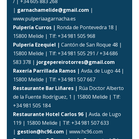
/ | +34 605 883 268
|
garnachamelide@gmail.com
|
www.pulperiaagarnacha.es
Pulpería Curros |
Ronda de Pontevedra 18 |
15800 Melide | Tlf: +34 981 505 968
Pulpería Ezequiel |
Cantón de San Roque 48 |
15800 Melide | Tlf: +34 981 505 291 / +34 686
583 378 |
jorgepereirotorres@gmail.com
Raxería Parrillada Ramos |
Avda. de Lugo 44 |
15800 Melide | Tlf: +34 981 507 667
Restaurante Bar Liñares |
Rúa Doctor Alberto
de la Fuente Rodríguez, 1 | 15800 Melide | Tlf:
+34 981 505 184
Restaurante Hotel Carlos 96 |
Avda. de Lugo
119 | 15800 Melide | Tlf: +34 981 507 633
|
gestion@hc96.com
| www.hc96.com