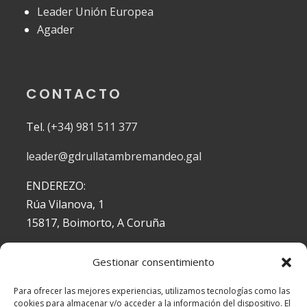
Leader Unión Europea
Agader
CONTACTO
Tel.
(+34) 981 511 377
leader@gdrullatambremandeo.gal
ENDEREZO:
Rúa Vilanova, 1
15817, Boimorto, A Coruña
Gestionar consentimiento
DOCUMENTACIÓN
Para ofrecer las mejores experiencias, utilizamos tecnologías como las
cookies para almacenar y/o acceder a la información del dispositivo. El