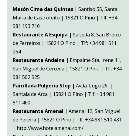
Mesón Cima das Quintas |
Santiso 55, Santa
María de Castrofeito | 15821 O Pino | Tlf: +34
981 193 710
Restaurante A Esquipa |
Salceda 8, San Breixo
de Ferreiros | 15824 O Pino | Tlf: +34 981 511
264
Restaurante Andaina |
Empalme Sta. Irene 11,
San Miguel de Cerceda | 15821 O Pino | Tlf: +34
981 502 925
Parrillada Pulpería Stop |
Avda. Lugo 26, |
Santaia de Arca | 15821 O Pino | Tlf: +34 981
511 460
Restaurante Amenal |
Amenal 12, San Miguel
de Pereira | 15821 O Pino | Tlf: +34 981 510 431
| http://www.hotelamenal.com/