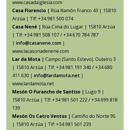
www.casadaiglesia.com
Casa Florencio |
Rúa Ramón Franco 43 | 15810
Arzúa | Tlf: +34 981 500 074
Casa Nené |
Rúa Cima do Lugar | 15810 Arzúa
| Tlf: +34 981 508 107 / +34 670 784 787
|
info@casanene.com
|
www.lacasonadenene.com
Lar da Mota |
Campo (Santo Estevo). Outeiro 3
| 15810 Arzúa | Tlf: +34 981 191 340 / +34 680
411 630 |
info@lardamota.net
|
www.lardamota.net
Mesón O Furancho de Santiso |
Lugo 9 |
15810 Arzúa | Tlf: +34 981 501 222 / +34 699 818
139
Mesón Os Catro Ventos |
Camiño do Norte 95
| 15810 Arzúa | Tlf: +34 981 501 239