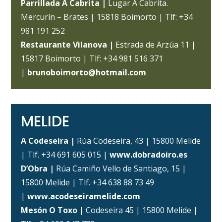
Parrillada A Cabrita |
Lugar A Cabrita.
Mercurín – Brates | 15818 Boimorto | Tlf: +34
981 191 252
Restaurante Vilanova |
Estrada de Arzúa 11 |
15817 Boimorto | Tlf: +34 981 516 371
|
brunoboimorto@hotmail.com
MELIDE
A Codeseira |
Rúa Codeseira, 43 | 15800 Melide
| Tlf. +34 691 605 015 |
www.dobradoiro.es
D’Obra |
Rúa Camiño Vello de Santiago, 15 |
15800 Melide | Tlf. +34 638 88 73 49
|
www.acodeseiramelide.com
Mesón O Toxo |
Codeseira 45 | 15800 Melide |