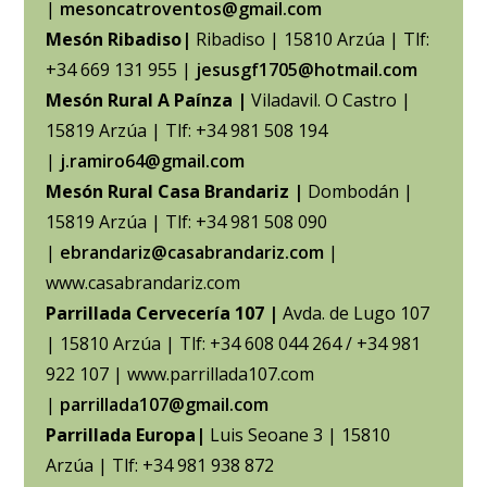
|
mesoncatroventos@gmail.com
Mesón Ribadiso|
Ribadiso | 15810 Arzúa | Tlf:
+34 669 131 955 |
jesusgf1705@hotmail.com
Mesón Rural A Paínza |
Viladavil. O Castro |
15819 Arzúa | Tlf: +34 981 508 194
|
j.ramiro64@gmail.com
Mesón Rural Casa Brandariz |
Dombodán |
15819 Arzúa | Tlf: +34 981 508 090
|
ebrandariz@casabrandariz.com
|
www.casabrandariz.com
Parrillada Cervecería 107 |
Avda. de Lugo 107
| 15810 Arzúa | Tlf: +34 608 044 264 / +34 981
922 107 | www.parrillada107.com
|
parrillada107@gmail.com
Parrillada Europa|
Luis Seoane 3 | 15810
Arzúa | Tlf: +34 981 938 872