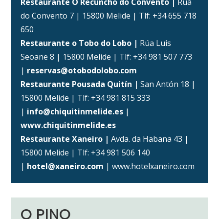
Restaurante O Recuncho do Convento |
Rúa
do Convento 7 | 15800 Melide | Tlf: +34 655 718
650
Restaurante o Tobo do Lobo |
Rúa Luis
Seoane 8 | 15800 Melide | Tlf: +34 981 507 773
|
reservas@otobodolobo.com
Restaurante Pousada Quitín |
San Antón 18 |
15800 Melide | Tlf: +34 981 815 333
|
info@chiquitinmelide.es
|
www.chiquitinmelide.es
Restaurante Xaneiro |
Avda. da Habana 43 |
15800 Melide | Tlf: +34 981 506 140
|
hotel@xaneiro.com
| www.hotelxaneiro.com
O PINO