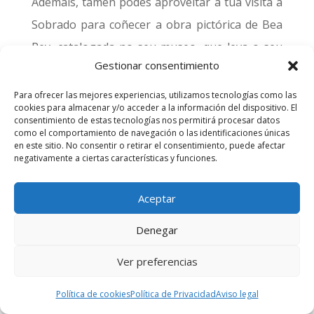
Ademais, tamén podes aproveitar a túa visita a
Sobrado para coñecer a obra pictórica de Bea
Rey, catalogada no seu museo, que leva o seu
Gestionar consentimiento
nome, no lugar de Lago, a escasos quilómetros
da capital municipal, onde se localiza a súa casa
Para ofrecer las mejores experiencias, utilizamos tecnologías como las
cookies para almacenar y/o acceder a la información del dispositivo. El
familiar. A súa obra abarca diversos estilos
consentimiento de estas tecnologías nos permitirá procesar datos
como el comportamiento de navegación o las identificaciones únicas
pictóricos, dende a abstracción e a xeometría,
en este sitio. No consentir o retirar el consentimiento, puede afectar
na primeira metade dos setenta, ao
negativamente a ciertas características y funciones.
surrealismo, o expresionismo e o neocubismo
Aceptar
nos inicios do século XXI, a súa etapa final
Denegar
Ver preferencias
Política de cookies
Política de Privacidad
Aviso legal