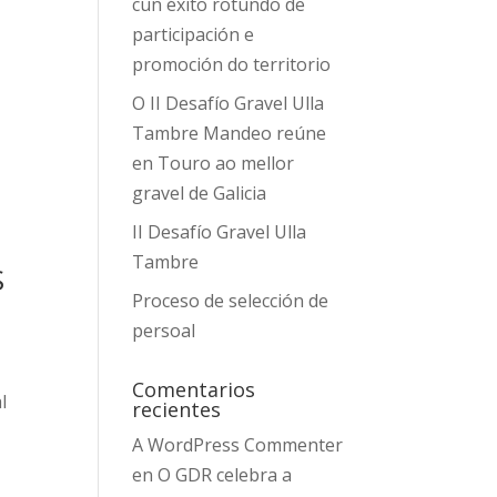
cun éxito rotundo de
participación e
promoción do territorio
O II Desafío Gravel Ulla
Tambre Mandeo reúne
en Touro ao mellor
gravel de Galicia
II Desafío Gravel Ulla
Tambre
S
Proceso de selección de
persoal
Comentarios
l
recientes
A WordPress Commenter
en
O GDR celebra a