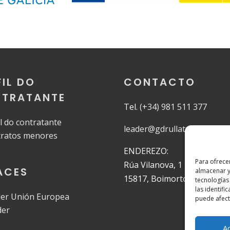
FIL DO
CONTACTO
TRATANTE
Tel.
(+34) 981 511 377
il do contratante
leader@gdrullatambremand
ratos menores
ENDEREZO:
Para ofrece
Rúa Vilanova, 1
ACES
almacenar y
15817, Boimorto, A Coruña
tecnologías
las identifi
er Unión Europea
puede afecta
der
A