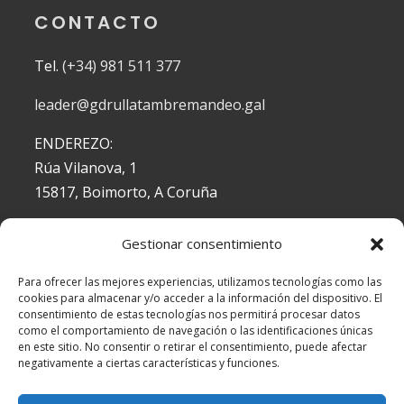
CONTACTO
Tel.
(+34) 981 511 377
leader@gdrullatambremandeo.gal
ENDEREZO:
Rúa Vilanova, 1
15817, Boimorto, A Coruña
Gestionar consentimiento
DOCUMENTACIÓN
Para ofrecer las mejores experiencias, utilizamos tecnologías como las
cookies para almacenar y/o acceder a la información del dispositivo. El
Aviso Legal
consentimiento de estas tecnologías nos permitirá procesar datos
Política de Cookies
como el comportamiento de navegación o las identificaciones únicas
en este sitio. No consentir o retirar el consentimiento, puede afectar
Política de Privacidad
negativamente a ciertas características y funciones.