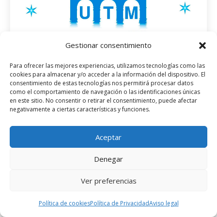
Gestionar consentimiento
Para ofrecer las mejores experiencias, utilizamos tecnologías como las
cookies para almacenar y/o acceder a la información del dispositivo. El
consentimiento de estas tecnologías nos permitirá procesar datos
como el comportamiento de navegación o las identificaciones únicas
Bases de contratación de persoal
en este sitio. No consentir o retirar el consentimiento, puede afectar
técnico
negativamente a ciertas características y funciones.
Novas
O martes 23 de setembro de 2025 abre o prazo
Aceptar
para presentarse ó posto de técnico/a de
Denegar
proxectos para a execución da intervención
Leader no GDR Ulla Tambre Mandeo. O prazo
Ver preferencias
estará aberto 25 días naturais (ata o día 17 de
outrubro incluído). Consulta aquí as bases e...
Política de cookies
Política de Privacidad
Aviso legal